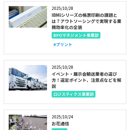
2025/10/28
IBMiシリーズの帳票印刷の課題と
は？アウトソーシングで実現する業
務効率化の全貌
BPOマネジメント事業部
#プリント
2025/10/28
イベント・展示会輸送業者の選び
方！選定ポイント、注意点などを解
説
ロジスティクス事業部
2025/10/24
お花通信