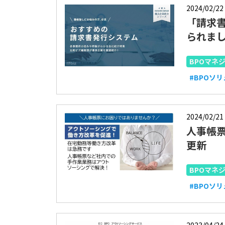
2024/02/22
「請求
られまし
BPOマネ
#BPOソ
2024/02/21
人事帳票
更新
BPOマネ
#BPOソ