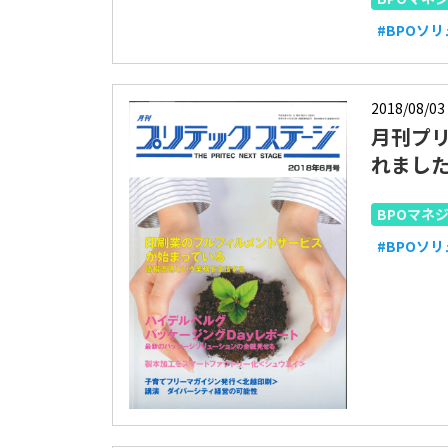
#BPOソ
2018/08/03
月刊プリ
れまし
BPOマネ
#BPOソ