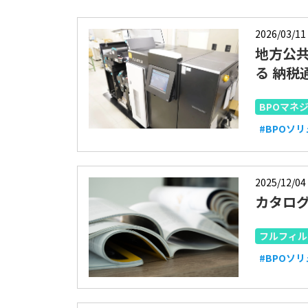
2026/03/11
地方公
る 納
BPOマネ
#BPOソ
2025/12/04
カタロ
フルフィル
#BPOソ