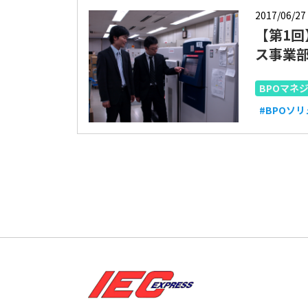
2017/06/27
【第1
ス事業
BPOマネ
#BPOソ