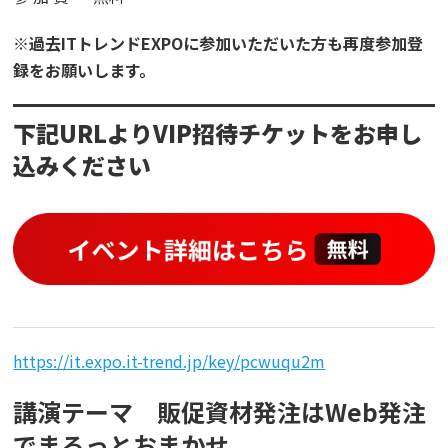
※
過去
IT
トレンド
EXPO
に参加いただいた方も再度参加登
録をお願いします。
下記
URL
より
VIP
招待チケットをお申し
込みください
https://it.expo.it-trend.jp/key/pcwuqu2m
講演テーマ 販促資材発注はWeb発注
でまるっとおまかせ