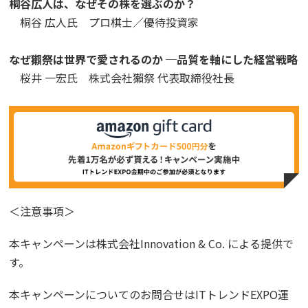
桐谷広人は、なぜその株を選ぶのか？
桐谷 広人氏 プロ棋士／優待投資家
なぜ獺祭は世界で愛されるのか ─品質を軸にした経営戦略
桜井 一宏氏 株式会社獺祭 代表取締役社長
＜注意事項＞
本キャンペーンは株式会社
Innovation & Co.
による提供で
す。
本キャンペーンについてのお問合せは
IT
トレンド
EXPO
運