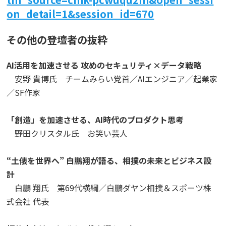
on_detail=1&session_id=670
その他の登壇者の抜粋
AI活用を加速させる 攻めのセキュリティ×データ戦略
安野 貴博氏 チームみらい党首／AIエンジニア／起業家
／SF作家
「創造」を加速させる、AI時代のプロダクト思考
野田クリスタル氏 お笑い芸人
“土俵を世界へ” 白鵬翔が語る、相撲の未来とビジネス設
計
白鵬 翔氏 第69代横綱／白鵬ダヤン相撲＆スポーツ株
式会社 代表