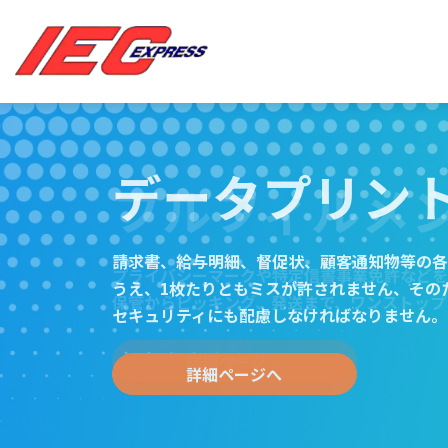
データプリン
データプリン
ロジスティク
フルフィルメ
ロジスティク
請求書、給与明細、督促状、顧客通知物等の各
請求書、給与明細、督促状、顧客通知物等の各
アイシーエクスプレスでは、お客様のニーズに
プライバシーマークや特定信書事業免許などを
アイシーエクスプレスでは、お客様のニーズに
うえ、1枚たりともミスが許されません、その
うえ、1枚たりともミスが許されません、その
「プラス・ワン」の輸送サービスを提案します
保管からピッキング、発送まで、ワンストップ
「プラス・ワン」の輸送サービスを提案します
セキュリティにも配慮しなければなりません。
セキュリティにも配慮しなければなりません。
詳細ページへ
詳細ページへ
詳細ページへ
詳細ページへ
詳細ページへ