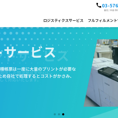
03-57
受付 / 平日 09:
ロジスティクスサービス
フルフィルメント
トサービス
トサービス
スサービス
ントサービス
スサービス
種帳票は一度に大量のプリントが必要な
種帳票は一度に大量のプリントが必要な
あった付加価値のある
取得した物流拠点を中心に、
あった付加価値のある
ため自社で処理するとコストがかさみ、
ため自社で処理するとコストがかさみ、
。
して対応いたします。
。